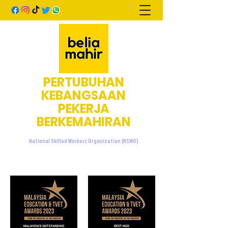
PERTUBUHAN
KEBANGSAAN
PEKERJA
BERKEMAHIRAN
National Skilled Workers Organization (NSWO)
admin@beliamahir.org
+60107601076
/
+60137733676