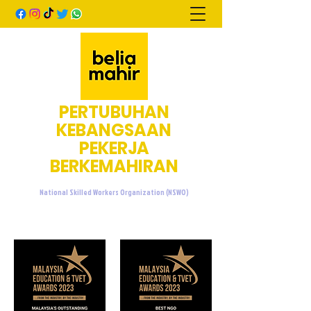
PERTUBUHAN
KEBANGSAAN
PEKERJA
BERKEMAHIRAN
National Skilled Workers Organization (NSWO)
admin@beliamahir.org
+60107601076
/
+60137733676