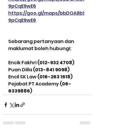
9pCqE9wE6
https://goo.gl/maps/bbDQA8b1
9pCqE9wE6
Sebarang pertanyaan dan 
maklumat boleh hubungi:
Encik Fakhri 
(012-932 4708)
Puan Dilla
 (013-841 9098)
Encil SK Law 
(016-263 1618)
Pejabat PT Academy 
(06-
6339886)