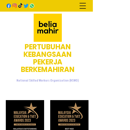
PERTUBUHAN
KEBANGSAAN
PEKERJA
BERKEMAHIRAN
National Skilled Workers Organization (NSWO)
admin@beliamahir.org
+60107601076
/
+60137733676