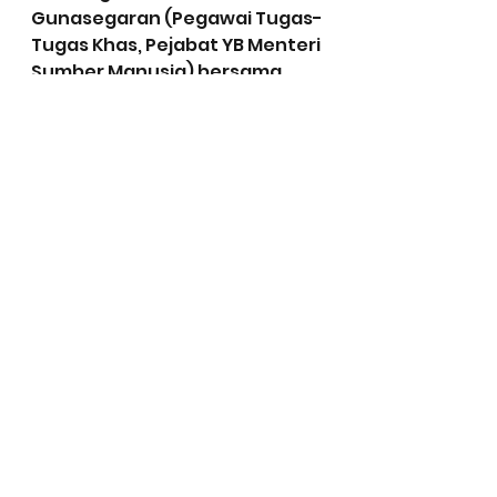
Gunasegaran (Pegawai Tugas-
Tugas Khas, Pejabat YB Menteri 
Sumber Manusia) bersama 
dua pegawai Jabatan 
Pembangunan Kemahiran 
(JPK) iaitu Ts. Mohd Tamrin bin 
Enche Yusoff (Ketua Penolong 
Pengarah, Bahagian Standard 
Pekerjaan dan Kurikulum TVET) 
dan Puan Letchume 
Kanniappan (Penolong Kanan 
Pengarah, Cawangan 
Kompetensi). Turut sama ialah 
Mr. Jekathese Kumar 
(Pengarah, Kolej Dayatech 
Subang), Mr. SY Koh (Pengarah, 
Kolej TVET Belia Mahir) dan Mr. 
YC Tan (Executive President, 