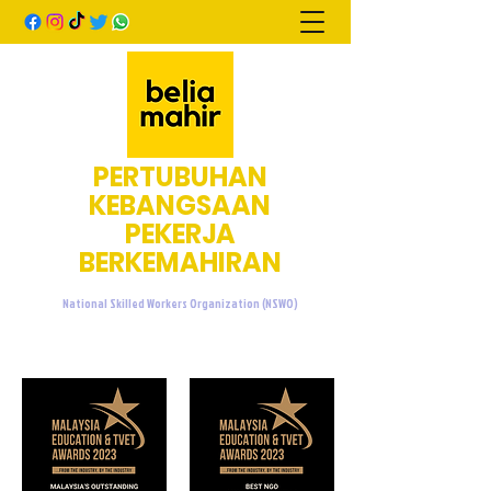
PERTUBUHAN
KEBANGSAAN
PEKERJA
BERKEMAHIRAN
National Skilled Workers Organization (NSWO)
admin@beliamahir.org
+60107601076
/
+60137733676