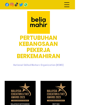
PERTUBUHAN
KEBANGSAAN
PEKERJA
BERKEMAHIRAN
National Skilled Workers Organization (NSWO)
admin@beliamahir.org
+60107601076
/
+60137733676