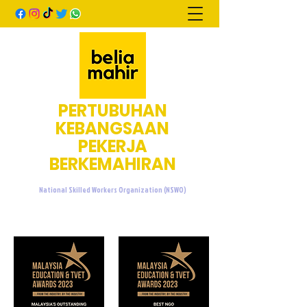
PERTUBUHAN
KEBANGSAAN
PEKERJA
BERKEMAHIRAN
National Skilled Workers Organization (NSWO)
admin@beliamahir.org
+60107601076
/
+60137733676