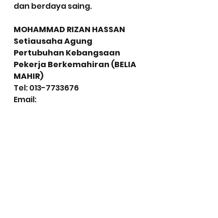
dan berdaya saing.
MOHAMMAD RIZAN HASSAN
Setiausaha Agung
Pertubuhan Kebangsaan 
Pekerja Berkemahiran (BELIA 
MAHIR)
Tel: 013-7733676
Email: 
projekbeliamahir@gmail.com
19.07.2024
Senarai pautan/link artikel di 
media:
Link 1: 
https://api.bharian.com.my/be
rita/nasional/2024/07/1273389/