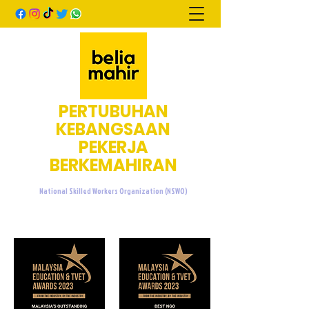
PERTUBUHAN
KEBANGSAAN
PEKERJA
BERKEMAHIRAN
National Skilled Workers Organization (NSWO)
admin@beliamahir.org
+60107601076
/
+60137733676